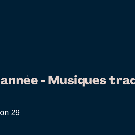
'année - Musiques trad
s
ion 29